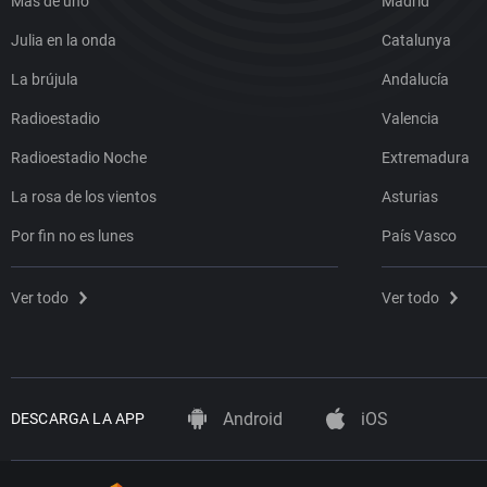
Más de uno
Madrid
Julia en la onda
Catalunya
La brújula
Andalucía
Radioestadio
Valencia
Radioestadio Noche
Extremadura
La rosa de los vientos
Asturias
Por fin no es lunes
País Vasco
Ver todo
Ver todo
Android
iOS
DESCARGA LA APP