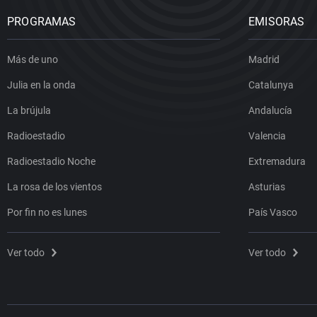
PROGRAMAS
EMISORAS
Más de uno
Madrid
Julia en la onda
Catalunya
La brújula
Andalucía
Radioestadio
Valencia
Radioestadio Noche
Extremadura
La rosa de los vientos
Asturias
Por fin no es lunes
País Vasco
Ver todo
Ver todo