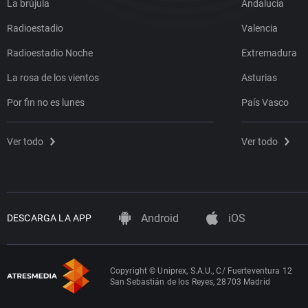
La brújula
Andalucía
Radioestadio
Valencia
Radioestadio Noche
Extremadura
La rosa de los vientos
Asturias
Por fin no es lunes
País Vasco
Ver todo
Ver todo
Android
iOS
DESCARGA LA APP
Copyright © Uniprex, S.A.U., C/ Fuerteventura 12
San Sebastián de los Reyes, 28703 Madrid