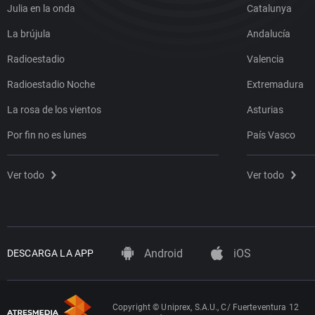
Julia en la onda
Catalunya
La brújula
Andalucía
Radioestadio
Valencia
Radioestadio Noche
Extremadura
La rosa de los vientos
Asturias
Por fin no es lunes
País Vasco
Ver todo
Ver todo
Android
iOS
DESCARGA LA APP
Copyright © Uniprex, S.A.U., C/ Fuerteventura 12