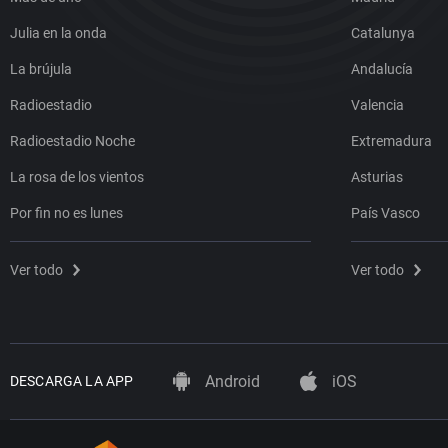
Julia en la onda
Catalunya
La brújula
Andalucía
Radioestadio
Valencia
Radioestadio Noche
Extremadura
La rosa de los vientos
Asturias
Por fin no es lunes
País Vasco
Ver todo
Ver todo
Android
iOS
DESCARGA LA APP