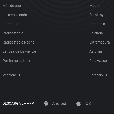
Más de uno
Madrid
Julia en la onda
Catalunya
La brújula
Andalucía
Radioestadio
Valencia
Radioestadio Noche
Extremadura
La rosa de los vientos
Asturias
Por fin no es lunes
País Vasco
Ver todo
Ver todo
Android
iOS
DESCARGA LA APP