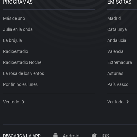
PROGRAMAS
EMISORAS
Más de uno
Madrid
Julia en la onda
Catalunya
La brújula
Andalucía
Radioestadio
Valencia
Radioestadio Noche
Extremadura
La rosa de los vientos
Asturias
Por fin no es lunes
País Vasco
Ver todo
Ver todo
Android
iOS
DESCARGA LA APP