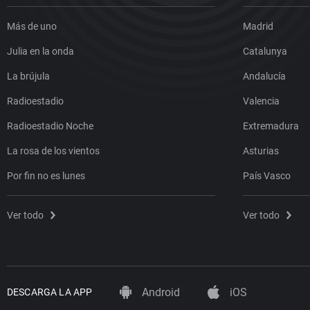
Más de uno
Madrid
Julia en la onda
Catalunya
La brújula
Andalucía
Radioestadio
Valencia
Radioestadio Noche
Extremadura
La rosa de los vientos
Asturias
Por fin no es lunes
País Vasco
Ver todo
Ver todo
Android
iOS
DESCARGA LA APP