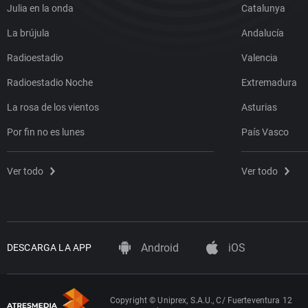
Julia en la onda
Catalunya
La brújula
Andalucía
Radioestadio
Valencia
Radioestadio Noche
Extremadura
La rosa de los vientos
Asturias
Por fin no es lunes
País Vasco
Ver todo
Ver todo
Android
iOS
DESCARGA LA APP
Copyright © Uniprex, S.A.U., C/ Fuerteventura 12