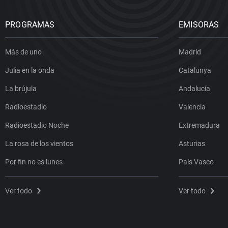
PROGRAMAS
EMISORAS
Más de uno
Madrid
Julia en la onda
Catalunya
La brújula
Andalucía
Radioestadio
Valencia
Radioestadio Noche
Extremadura
La rosa de los vientos
Asturias
Por fin no es lunes
País Vasco
Ver todo
Ver todo