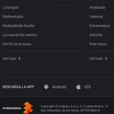
La brújula
Andalucía
Radioestadio
Valencia
Radioestadio Noche
Extremadura
La rosa de los vientos
Asturias
Por fin no es lunes
País Vasco
Ver todo
Ver todo
Android
iOS
DESCARGA LA APP
Copyright © Uniprex, S.A.U., C/ Fuerteventura 12
San Sebastián de los Reyes, 28703 Madrid