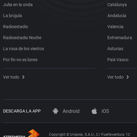
Julia en la onda
Catalunya
La brújula
Andalucía
Radioestadio
Valencia
Radioestadio Noche
Extremadura
La rosa de los vientos
Asturias
Por fin no es lunes
País Vasco
Ver todo
Ver todo
Android
iOS
DESCARGA LA APP
Copyright © Uniprex, S.A.U., C/ Fuerteventura 12