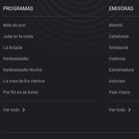
PROGRAMAS
EMISORAS
Más de uno
Madrid
Julia en la onda
Catalunya
La brújula
Andalucía
Radioestadio
Valencia
Radioestadio Noche
Extremadura
La rosa de los vientos
Asturias
Por fin no es lunes
País Vasco
Ver todo
Ver todo