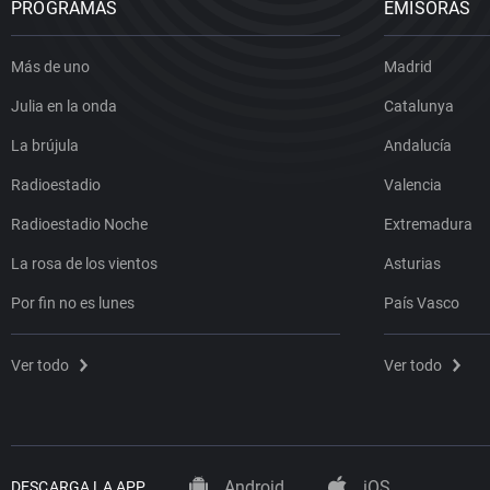
PROGRAMAS
EMISORAS
Más de uno
Madrid
Julia en la onda
Catalunya
La brújula
Andalucía
Radioestadio
Valencia
Radioestadio Noche
Extremadura
La rosa de los vientos
Asturias
Por fin no es lunes
País Vasco
Ver todo
Ver todo
Android
iOS
DESCARGA LA APP