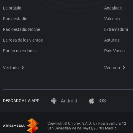
La brújula
Andalucía
Radioestadio
Valencia
Radioestadio Noche
Extremadura
La rosa de los vientos
Asturias
Por fin no es lunes
País Vasco
Ver todo
Ver todo
Android
iOS
DESCARGA LA APP
Copyright © Uniprex, S.A.U., C/ Fuerteventura 12
San Sebastián de los Reyes, 28703 Madrid