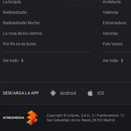
La brújula
Andalucía
Radioestadio
Valencia
Radioestadio Noche
Extremadura
La rosa de los vientos
Asturias
Por fin no es lunes
País Vasco
Ver todo
Ver todo
Android
iOS
DESCARGA LA APP
Copyright © Uniprex, S.A.U., C/ Fuerteventura 12
San Sebastián de los Reyes, 28703 Madrid