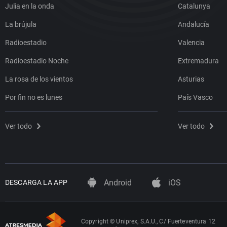
Julia en la onda
Catalunya
La brújula
Andalucía
Radioestadio
Valencia
Radioestadio Noche
Extremadura
La rosa de los vientos
Asturias
Por fin no es lunes
País Vasco
Ver todo
Ver todo
Android
iOS
DESCARGA LA APP
Copyright © Uniprex, S.A.U., C/ Fuerteventura 12