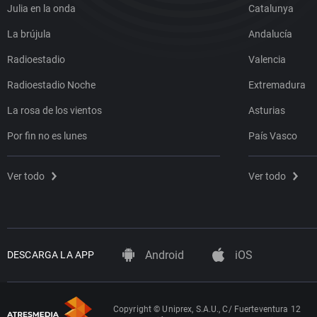
Julia en la onda
Catalunya
La brújula
Andalucía
Radioestadio
Valencia
Radioestadio Noche
Extremadura
La rosa de los vientos
Asturias
Por fin no es lunes
País Vasco
Ver todo
Ver todo
Android
iOS
DESCARGA LA APP
Copyright © Uniprex, S.A.U., C/ Fuerteventura 12