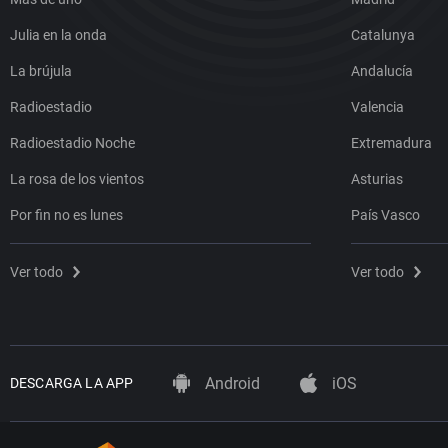
Julia en la onda
Catalunya
La brújula
Andalucía
Radioestadio
Valencia
Radioestadio Noche
Extremadura
La rosa de los vientos
Asturias
Por fin no es lunes
País Vasco
Ver todo
Ver todo
Android
iOS
DESCARGA LA APP