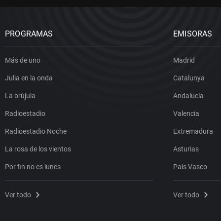
PROGRAMAS
EMISORAS
Más de uno
Madrid
Julia en la onda
Catalunya
La brújula
Andalucía
Radioestadio
Valencia
Radioestadio Noche
Extremadura
La rosa de los vientos
Asturias
Por fin no es lunes
País Vasco
Ver todo
Ver todo