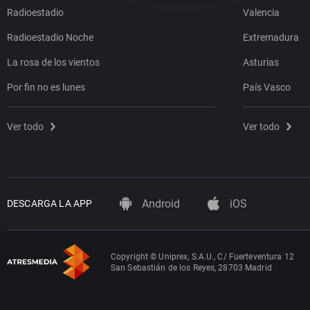
Radioestadio
Valencia
Radioestadio Noche
Extremadura
La rosa de los vientos
Asturias
Por fin no es lunes
País Vasco
Ver todo
Ver todo
Android
iOS
DESCARGA LA APP
Copyright © Uniprex, S.A.U., C/ Fuerteventura 12
San Sebastián de los Reyes, 28703 Madrid