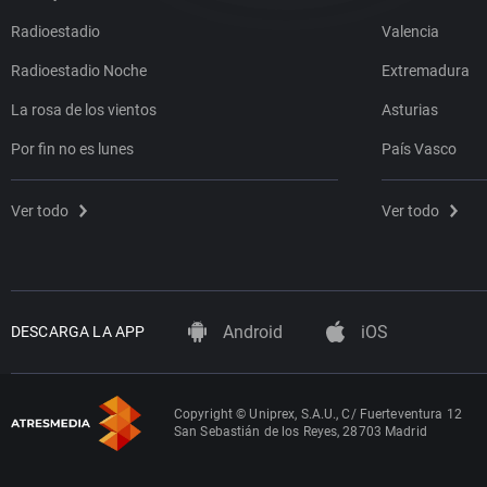
Radioestadio
Valencia
Radioestadio Noche
Extremadura
La rosa de los vientos
Asturias
Por fin no es lunes
País Vasco
Ver todo
Ver todo
Android
iOS
DESCARGA LA APP
Copyright © Uniprex, S.A.U., C/ Fuerteventura 12
San Sebastián de los Reyes, 28703 Madrid