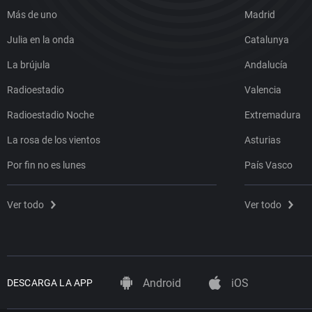
Más de uno
Madrid
Julia en la onda
Catalunya
La brújula
Andalucía
Radioestadio
Valencia
Radioestadio Noche
Extremadura
La rosa de los vientos
Asturias
Por fin no es lunes
País Vasco
Ver todo
Ver todo
Android
iOS
DESCARGA LA APP