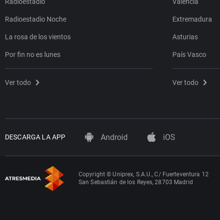
Radioestadio
Valencia
Radioestadio Noche
Extremadura
La rosa de los vientos
Asturias
Por fin no es lunes
País Vasco
Ver todo
Ver todo
Android
iOS
DESCARGA LA APP
Copyright © Uniprex, S.A.U., C/ Fuerteventura 12
San Sebastián de los Reyes, 28703 Madrid