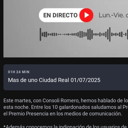
01H 24 MIN
Mas de uno Ciudad Real 01/07/2025
Este martes, con Consoli Romero, hemos hablado de l
esta noche. Entre los 10 galardonados saludamos al Pre
el Premio Presencia en los medios de comunicación.
*Además conocemos la indignación de los usuarios de l