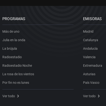
PROGRAMAS
EMISORAS
Más de uno
Madrid
Julia en la onda
Catalunya
La brújula
Andalucía
Radioestadio
Valencia
Radioestadio Noche
Extremadura
La rosa de los vientos
Asturias
Por fin no es lunes
País Vasco
Ver todo
Ver todo