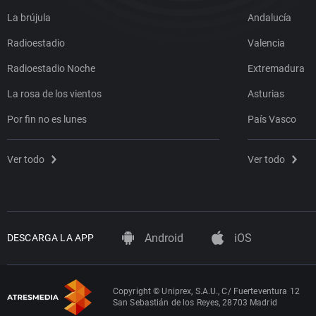
La brújula
Andalucía
Radioestadio
Valencia
Radioestadio Noche
Extremadura
La rosa de los vientos
Asturias
Por fin no es lunes
País Vasco
Ver todo
Ver todo
Android
iOS
DESCARGA LA APP
Copyright © Uniprex, S.A.U., C/ Fuerteventura 12
San Sebastián de los Reyes, 28703 Madrid