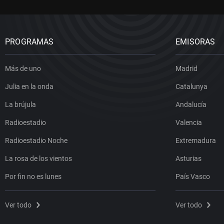
PROGRAMAS
EMISORAS
Más de uno
Madrid
Julia en la onda
Catalunya
La brújula
Andalucía
Radioestadio
Valencia
Radioestadio Noche
Extremadura
La rosa de los vientos
Asturias
Por fin no es lunes
País Vasco
Ver todo
Ver todo