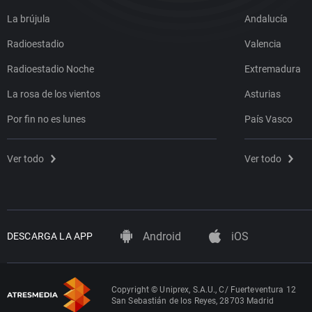
La brújula
Andalucía
Radioestadio
Valencia
Radioestadio Noche
Extremadura
La rosa de los vientos
Asturias
Por fin no es lunes
País Vasco
Ver todo
Ver todo
Android
iOS
DESCARGA LA APP
Copyright © Uniprex, S.A.U., C/ Fuerteventura 12
San Sebastián de los Reyes, 28703 Madrid