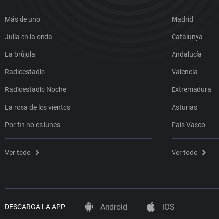
Más de uno
Madrid
Julia en la onda
Catalunya
La brújula
Andalucía
Radioestadio
Valencia
Radioestadio Noche
Extremadura
La rosa de los vientos
Asturias
Por fin no es lunes
País Vasco
Ver todo
Ver todo
Android
iOS
DESCARGA LA APP