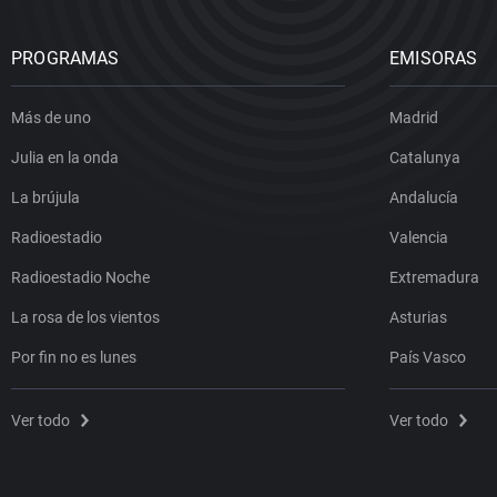
PROGRAMAS
EMISORAS
Más de uno
Madrid
Julia en la onda
Catalunya
La brújula
Andalucía
Radioestadio
Valencia
Radioestadio Noche
Extremadura
La rosa de los vientos
Asturias
Por fin no es lunes
País Vasco
Ver todo
Ver todo