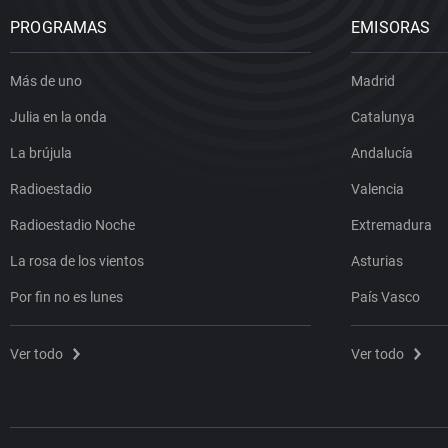
PROGRAMAS
EMISORAS
Más de uno
Madrid
Julia en la onda
Catalunya
La brújula
Andalucía
Radioestadio
Valencia
Radioestadio Noche
Extremadura
La rosa de los vientos
Asturias
Por fin no es lunes
País Vasco
Ver todo
Ver todo