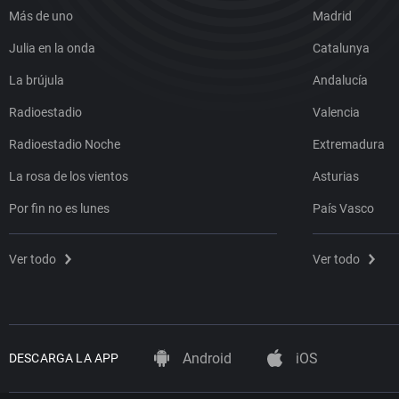
Más de uno
Madrid
Julia en la onda
Catalunya
La brújula
Andalucía
Radioestadio
Valencia
Radioestadio Noche
Extremadura
La rosa de los vientos
Asturias
Por fin no es lunes
País Vasco
Ver todo
Ver todo
Android
iOS
DESCARGA LA APP