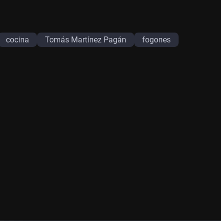
cocina
Tomás Martínez Pagán
fogones