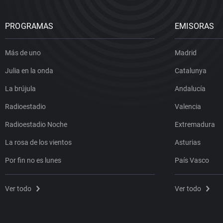
PROGRAMAS
EMISORAS
Más de uno
Madrid
Julia en la onda
Catalunya
La brújula
Andalucía
Radioestadio
Valencia
Radioestadio Noche
Extremadura
La rosa de los vientos
Asturias
Por fin no es lunes
País Vasco
Ver todo
Ver todo