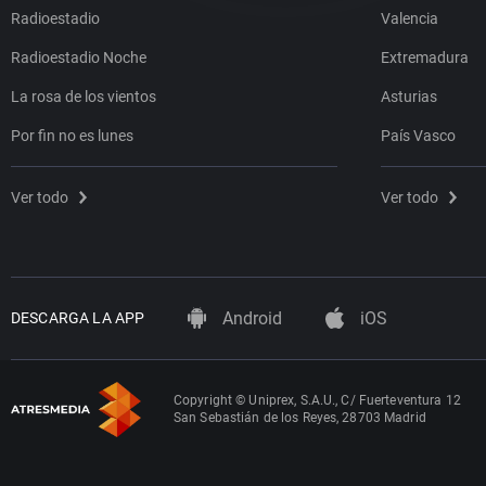
Radioestadio
Valencia
Radioestadio Noche
Extremadura
La rosa de los vientos
Asturias
Por fin no es lunes
País Vasco
Ver todo
Ver todo
Android
iOS
DESCARGA LA APP
Copyright © Uniprex, S.A.U., C/ Fuerteventura 12
San Sebastián de los Reyes, 28703 Madrid