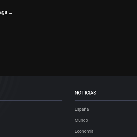
laga´…
NOTICIAS
España
Mundo
Economía