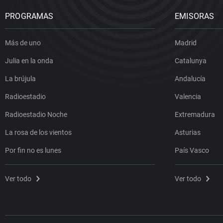
PROGRAMAS
EMISORAS
Más de uno
Madrid
Julia en la onda
Catalunya
La brújula
Andalucía
Radioestadio
Valencia
Radioestadio Noche
Extremadura
La rosa de los vientos
Asturias
Por fin no es lunes
País Vasco
Ver todo
Ver todo