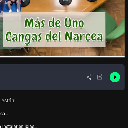
 están:
anca…
 instalar en Ibias…