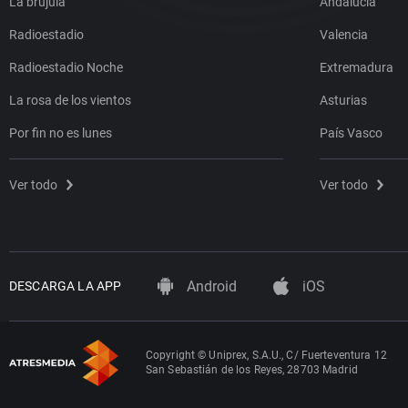
La brújula
Andalucía
Radioestadio
Valencia
Radioestadio Noche
Extremadura
La rosa de los vientos
Asturias
Por fin no es lunes
País Vasco
Ver todo
Ver todo
Android
iOS
DESCARGA LA APP
Copyright © Uniprex, S.A.U., C/ Fuerteventura 12
San Sebastián de los Reyes, 28703 Madrid