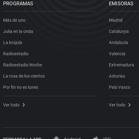
PROGRAMAS
EMISORAS
Más de uno
Madrid
Julia en la onda
Catalunya
La brújula
Andalucía
Radioestadio
Valencia
Radioestadio Noche
Extremadura
La rosa de los vientos
Asturias
Por fin no es lunes
País Vasco
Ver todo
Ver todo