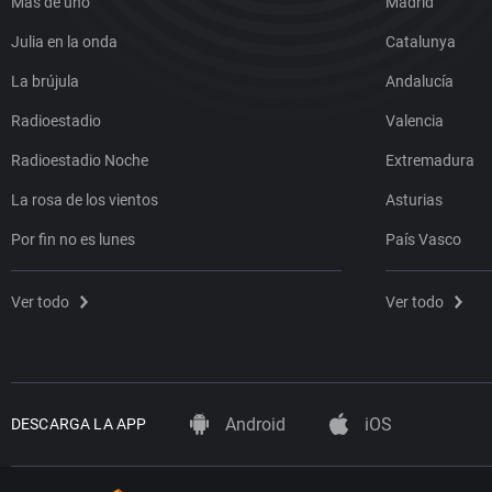
Más de uno
Madrid
Julia en la onda
Catalunya
La brújula
Andalucía
Radioestadio
Valencia
Radioestadio Noche
Extremadura
La rosa de los vientos
Asturias
Por fin no es lunes
País Vasco
Ver todo
Ver todo
Android
iOS
DESCARGA LA APP