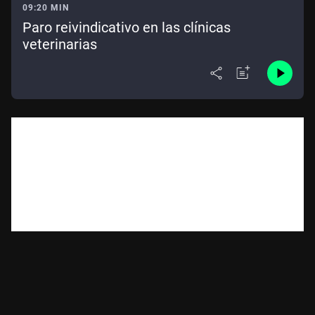
09:20 MIN
Paro reivindicativo en las clínicas
veterinarias
Paro en las clínicas veterinarias de Cádiz en señal de
protesta contra el Real Decreto 666/2023 por el que se
regula la distribución, prescripción, dispensación y uso de
medicamentos veterinarios. Hablamos con
Alberto
Méndez, miembro de la Junta de Gobierno del Colegio
Oficial de Veterinarios de Cádiz.