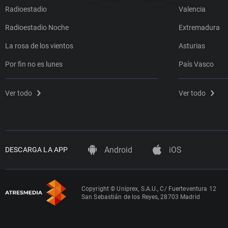
Radioestadio
Valencia
Radioestadio Noche
Extremadura
La rosa de los vientos
Asturias
Por fin no es lunes
País Vasco
Ver todo
Ver todo
Android
iOS
DESCARGA LA APP
Copyright © Uniprex, S.A.U., C/ Fuerteventura 12
San Sebastián de los Reyes, 28703 Madrid