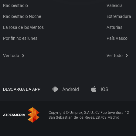
Radioestadio
Valencia
Radioestadio Noche
Extremadura
La rosa de los vientos
Asturias
Por fin no es lunes
País Vasco
Ver todo
Ver todo
Android
iOS
DESCARGA LA APP
Copyright © Uniprex, S.A.U., C/ Fuerteventura 12
San Sebastián de los Reyes, 28703 Madrid