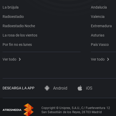
La brújula
Andalucía
Radioestadio
Valencia
Radioestadio Noche
Extremadura
La rosa de los vientos
Asturias
Por fin no es lunes
País Vasco
Ver todo
Ver todo
Android
iOS
DESCARGA LA APP
Copyright © Uniprex, S.A.U., C/ Fuerteventura 12
San Sebastián de los Reyes, 28703 Madrid