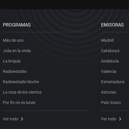
PROGRAMAS
EMISORAS
Más de uno
Madrid
Julia en la onda
Catalunya
La brújula
Andalucía
Radioestadio
Valencia
Radioestadio Noche
Extremadura
La rosa de los vientos
Asturias
Por fin no es lunes
País Vasco
Ver todo
Ver todo