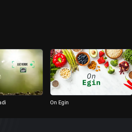
adi
On Egin