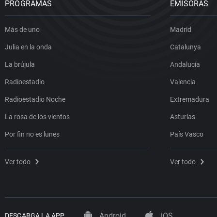
PROGRAMAS
EMISORAS
Más de uno
Madrid
Julia en la onda
Catalunya
La brújula
Andalucía
Radioestadio
Valencia
Radioestadio Noche
Extremadura
La rosa de los vientos
Asturias
Por fin no es lunes
País Vasco
Ver todo
Ver todo
Android
iOS
DESCARGA LA APP