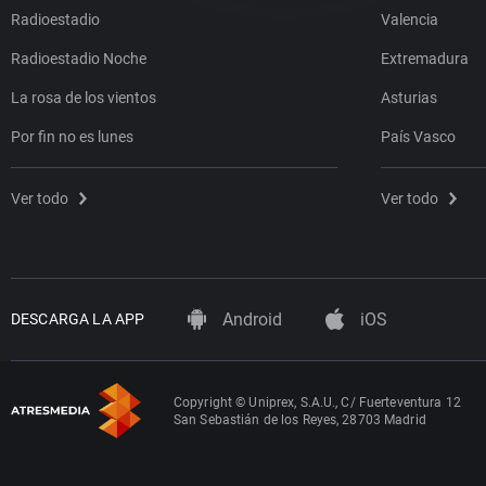
Radioestadio
Valencia
Radioestadio Noche
Extremadura
La rosa de los vientos
Asturias
Por fin no es lunes
País Vasco
Ver todo
Ver todo
Android
iOS
DESCARGA LA APP
Copyright © Uniprex, S.A.U., C/ Fuerteventura 12
San Sebastián de los Reyes, 28703 Madrid