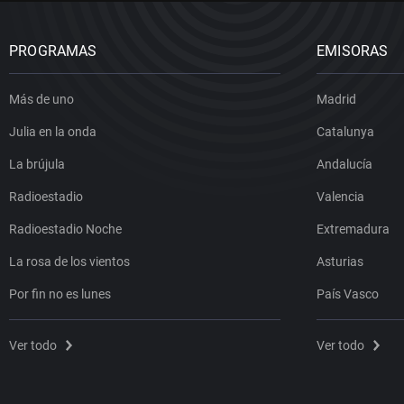
PROGRAMAS
EMISORAS
Más de uno
Madrid
Julia en la onda
Catalunya
La brújula
Andalucía
Radioestadio
Valencia
Radioestadio Noche
Extremadura
La rosa de los vientos
Asturias
Por fin no es lunes
País Vasco
Ver todo
Ver todo