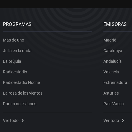
PROGRAMAS
EMISORAS
Más de uno
Madrid
Julia en la onda
Catalunya
La brújula
Andalucía
Radioestadio
Valencia
Radioestadio Noche
Extremadura
La rosa de los vientos
Asturias
Por fin no es lunes
País Vasco
Ver todo
Ver todo