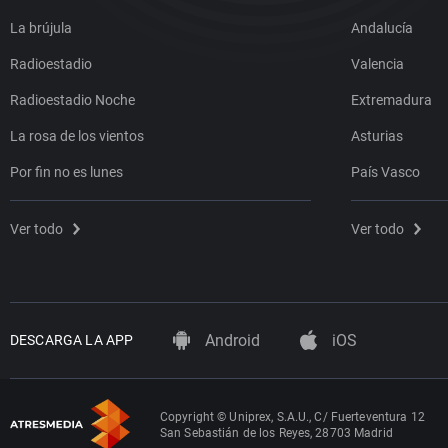
La brújula
Andalucía
Radioestadio
Valencia
Radioestadio Noche
Extremadura
La rosa de los vientos
Asturias
Por fin no es lunes
País Vasco
Ver todo
Ver todo
Android
iOS
DESCARGA LA APP
Copyright © Uniprex, S.A.U., C/ Fuerteventura 12
San Sebastián de los Reyes, 28703 Madrid