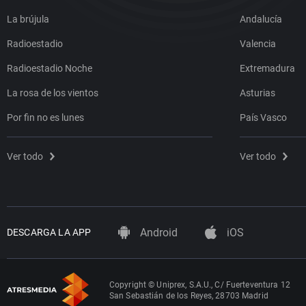
La brújula
Andalucía
Radioestadio
Valencia
Radioestadio Noche
Extremadura
La rosa de los vientos
Asturias
Por fin no es lunes
País Vasco
Ver todo
Ver todo
Android
iOS
DESCARGA LA APP
Copyright © Uniprex, S.A.U., C/ Fuerteventura 12
San Sebastián de los Reyes, 28703 Madrid