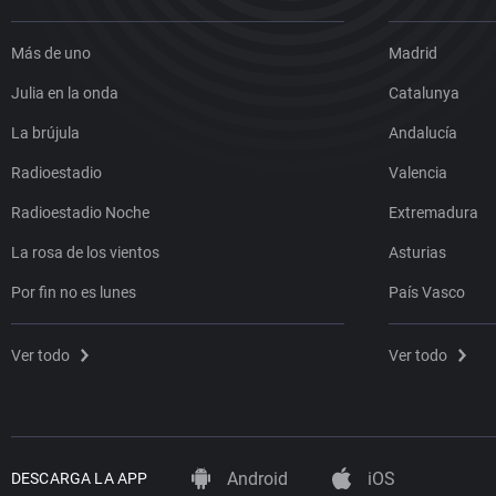
Más de uno
Madrid
Julia en la onda
Catalunya
La brújula
Andalucía
Radioestadio
Valencia
Radioestadio Noche
Extremadura
La rosa de los vientos
Asturias
Por fin no es lunes
País Vasco
Ver todo
Ver todo
Android
iOS
DESCARGA LA APP